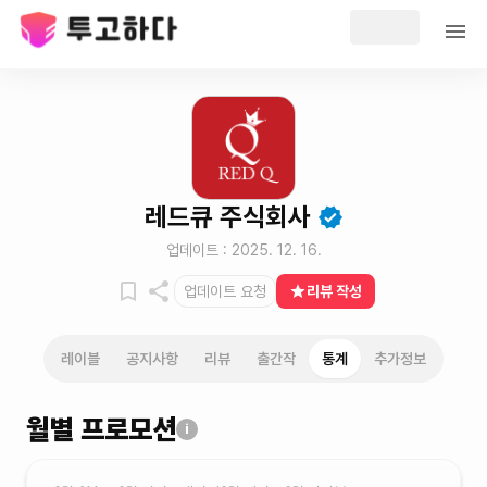
레드큐 주식회사
업데이트 :
2025. 12. 16.
업데이트 요청
리뷰 작성
레이블
공지사항
리뷰
출간작
통계
추가정보
월별 프로모션
i