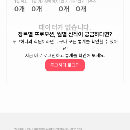
1월 ALL
1월 카카오페이지
1월 시리즈
1월 리디북스
0
개
0
개
0
개
0
개
-
-
-
-
데이터가 없습니다.
장르별 프로모션, 월별 신작이 궁금하다면?
투고하다의 회원이라면 누구나 모든 통계를 확인할 수 있어
요!
* 위의 데이터는 프로모션(3다무, 12다무, 24다무,
매열무, 리다무)을 받은 작품을 기준으로 합니다.
지금 바로 로그인하고 통계를 확인해 보세요.
* 12다무, 24다무 데이터는 2023년 01월부터 적
투고하다 로그인
용 되었습니다.
개인정보처리방침
이용약관
고객센터
광고문의