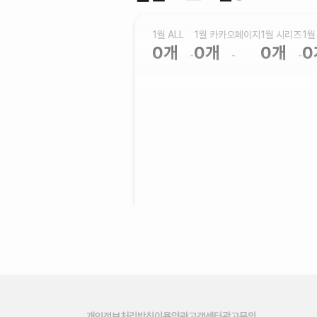
1월 ALL
1월 카카오페이지
1월 시리즈
1월
0
개
0
개
0
개
0
-
-
-
* 위의 데이터는 프로모션(3다무, 12
* 12다무, 24다무 데이터는 2023
개인정보처리방침
이용약관
고객센터
광고문의