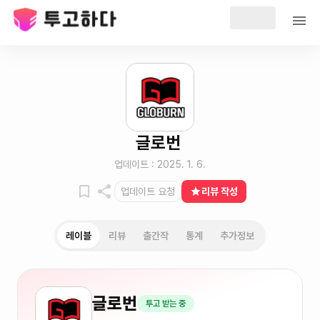
글로번
업데이트 :
2025. 1. 6.
업데이트 요청
리뷰 작성
레이블
리뷰
출간작
통계
추가정보
글로번
투고 받는 중